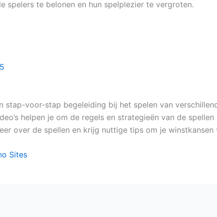
 spelers te belonen en hun spelplezier te vergroten.
25
n stap-voor-stap begeleiding bij het spelen van verschillen
deo’s helpen je om de regels en strategieën van de spellen
 meer over de spellen en krijg nuttige tips om je winstkansen
no Sites