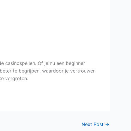
de casinospellen. Of je nu een beginner
 beter te begrijpen, waardoor je vertrouwen
 te vergroten.
Next Post
→