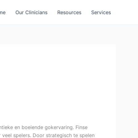
me
Our Clinicians
Resources
Services
ntieke en boeiende gokervaring. Finse
veel spelers. Door strategisch te spelen