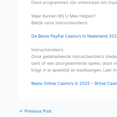
Deze programma’s zijn ontworpen om loyale
Waar Kunnen Wij U Mee Helpen?
Bekijk onze instructievideo’s
De Beste PayPal Casino’s In Nederland 20
Instructievideo’s
Onze gedetailleerde instructievideo’s biede
bent of een doorgewinterde speler, deze vi
krijgt in je speelstijl en beslissingen. Leer
Beste Online Casino’s in 2025 – Britse Casi
←
Previous Post