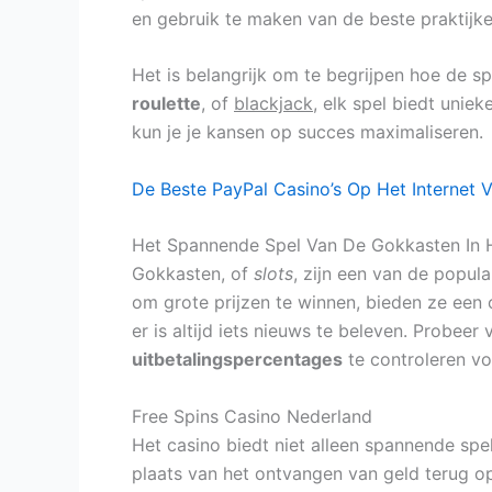
en gebruik te maken van de beste praktijke
Het is belangrijk om te begrijpen hoe de sp
roulette
, of
blackjack
, elk spel biedt unie
kun je je kansen op succes maximaliseren.
De Beste PayPal Casino’s Op Het Internet
Het Spannende Spel Van De Gokkasten In 
Gokkasten, of
slots
, zijn een van de popul
om grote prijzen te winnen, bieden ze een o
er is altijd iets nieuws te beleven. Probee
uitbetalingspercentages
te controleren vo
Free Spins Casino Nederland
Het casino biedt niet alleen spannende spe
plaats van het ontvangen van geld terug op 