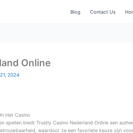
Blog
Contact Us
Ho
land Online
21, 2024
In Het Casino
n spellen biedt Trustly Casino Nederland Online een authe
etrouwbaarheid, waardoor ze een favoriete keuze zijn voor 