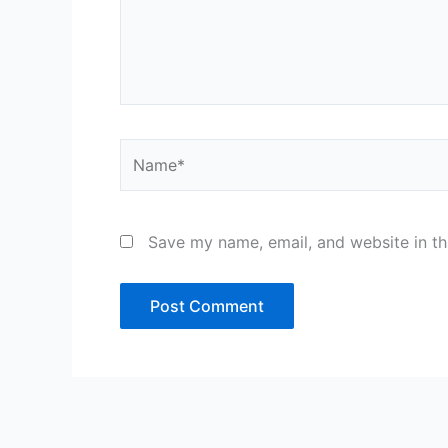
Name*
Save my name, email, and website in th