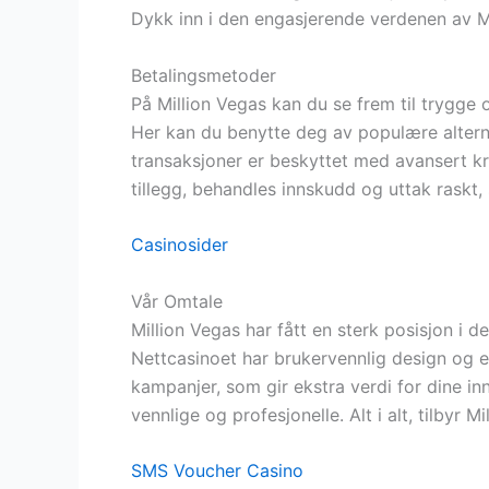
Dykk inn i den engasjerende verdenen av Mi
Betalingsmetoder
På Million Vegas kan du se frem til trygge 
Her kan du benytte deg av populære alterna
transaksjoner er beskyttet med avansert kry
tillegg, behandles innskudd og uttak raskt, 
Casinosider
Vår Omtale
Million Vegas har fått en sterk posisjon i d
Nettcasinoet har brukervennlig design og en
kampanjer, som gir ekstra verdi for dine in
vennlige og profesjonelle. Alt i alt, tilbyr M
SMS Voucher Casino