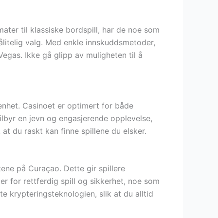
ater til klassiske bordspill, har de noe som
 pålitelig valg. Med enkle innskuddsmetoder,
Vegas. Ikke gå glipp av muligheten til å
 enhet. Casinoet er optimert for både
 tilbyr en jevn og engasjerende opplevelse,
k at du raskt kan finne spillene du elsker.
ene på Curaçao. Dette gir spillere
er for rettferdig spill og sikkerhet, noe som
e krypteringsteknologien, slik at du alltid