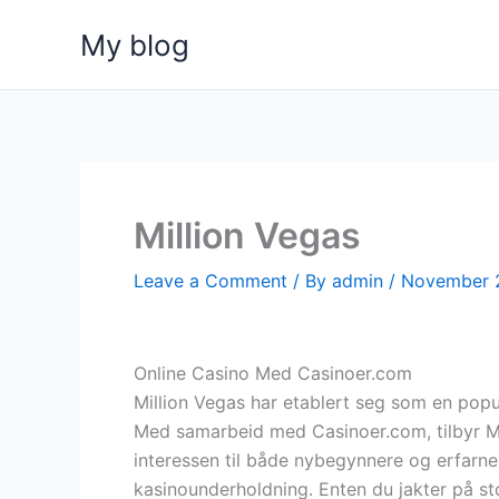
Skip
My blog
to
content
Million Vegas
Leave a Comment
/ By
admin
/
November 
Online Casino Med Casinoer.com
Million Vegas har etablert seg som en popul
Med samarbeid med Casinoer.com, tilbyr Mil
interessen til både nybegynnere og erfarne 
kasinounderholdning. Enten du jakter på sto