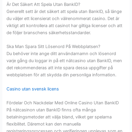
Är Det Säkert Att Spela Utan BankID?
Generellt sett är det säkert att spela utan BankID, så länge
du väljer ett licensierat och välrenommerat casino. Det är
viktigt att kontrollera att casinot har giltiga licenser och att
de följer branschens säkerhetsstandarder.
Ska Man Spara Sitt Lösenord På Webbplatsen?
Du behöver inte ange ditt användarnamn och lösenord
varje gång du loggar in på ett nätcasino utan BankID, men
det rekommenderas att inte spara dessa uppgifter på
webbplatsen för att skydda din personliga information.
Casino utan svensk licens
Fördelar Och Nackdelar Med Online Casino Utan BankID
På nätcasinon utan BankID finns ofta många
betalningsmetoder att välja bland, vilket ger spelarna
flexibilitet. Däremot kan den manuella
registreringsprocessen och verifieringen upplevas som en