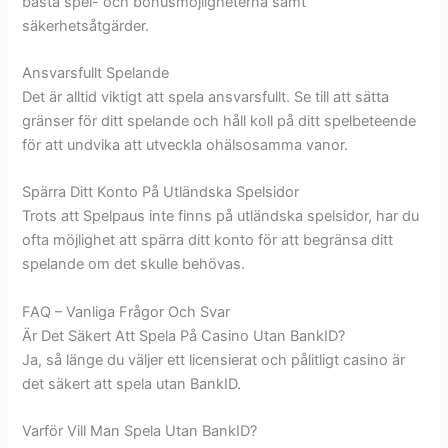
bästa spel- och bonusmöjligheterna samt
säkerhetsåtgärder.
Ansvarsfullt Spelande
Det är alltid viktigt att spela ansvarsfullt. Se till att sätta
gränser för ditt spelande och håll koll på ditt spelbeteende
för att undvika att utveckla ohälsosamma vanor.
Spärra Ditt Konto På Utländska Spelsidor
Trots att Spelpaus inte finns på utländska spelsidor, har du
ofta möjlighet att spärra ditt konto för att begränsa ditt
spelande om det skulle behövas.
FAQ – Vanliga Frågor Och Svar
Är Det Säkert Att Spela På Casino Utan BankID?
Ja, så länge du väljer ett licensierat och pålitligt casino är
det säkert att spela utan BankID.
Varför Vill Man Spela Utan BankID?