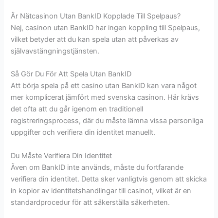
Är Nätcasinon Utan BankID Kopplade Till Spelpaus?
Nej, casinon utan BankID har ingen koppling till Spelpaus,
vilket betyder att du kan spela utan att påverkas av
självavstängningstjänsten.
Så Gör Du För Att Spela Utan BankID
Att börja spela på ett casino utan BankID kan vara något
mer komplicerat jämfört med svenska casinon. Här krävs
det ofta att du går igenom en traditionell
registreringsprocess, där du måste lämna vissa personliga
uppgifter och verifiera din identitet manuellt.
Du Måste Verifiera Din Identitet
Även om BankID inte används, måste du fortfarande
verifiera din identitet. Detta sker vanligtvis genom att skicka
in kopior av identitetshandlingar till casinot, vilket är en
standardprocedur för att säkerställa säkerheten.