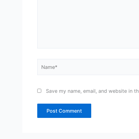
Name*
Save my name, email, and website in th