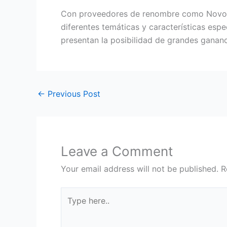
Con proveedores de renombre como Novomat
diferentes temáticas y características esp
presentan la posibilidad de grandes gananc
←
Previous Post
Leave a Comment
Your email address will not be published.
R
Type
here..