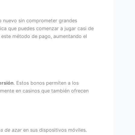
ino nuevo sin comprometer grandes
ifica que puedes comenzar a jugar casi de
an este método de pago, aumentando el
ersión
. Estos bonos permiten a los
ialmente en casinos que también ofrecen
s de azar
en sus dispositivos móviles.