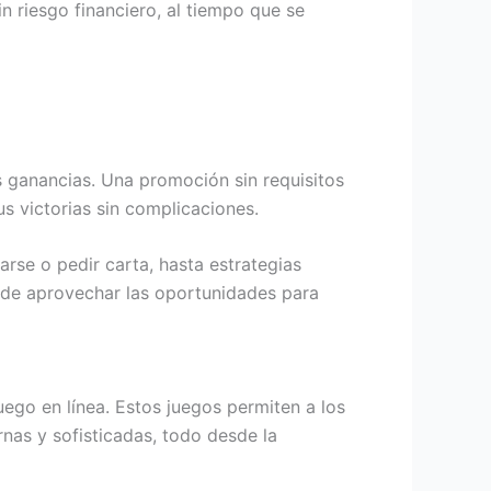
 riesgo financiero, al tiempo que se
s ganancias. Una promoción sin requisitos
us victorias sin complicaciones.
arse o pedir carta, hasta estrategias
 de aprovechar las oportunidades para
ego en línea. Estos juegos permiten a los
nas y sofisticadas, todo desde la